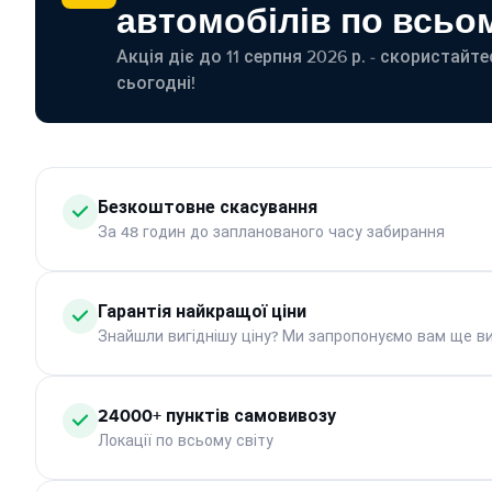
автомобілів по всьом
Акція діє до 11 серпня 2026 р. - скористайт
сьогодні!
Безкоштовне скасування
За 48 годин до запланованого часу забирання
Гарантія найкращої ціни
Знайшли вигіднішу ціну? Ми запропонуємо вам ще ви
24000+ пунктів самовивозу
Локації по всьому світу