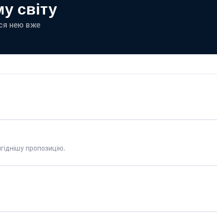
у світу
еся нею вже
гіднішу пропозицію.