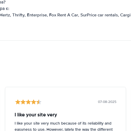
ра?
ра є:
Hertz
Thrifty
Enterprise
Fox Rent A Car
SurPrice car rentals
Cargi
07-08-2025
I like your site very
I like your site very much because of its reliability and
easyness to use. However, lately the way the different