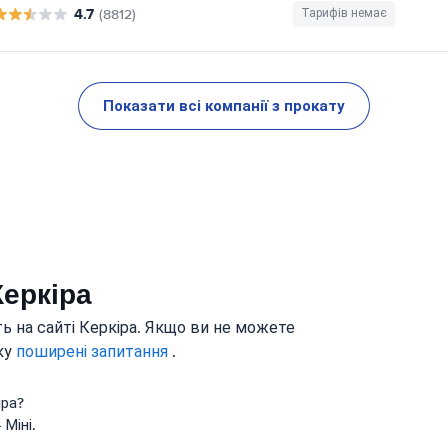
4.7
(8812)
Тарифів немає
Показати всі компанії з прокату
Керкіра
ь на сайті Керкіра. Якщо ви не можете
нку
поширені запитання
.
іра?
 Міні.