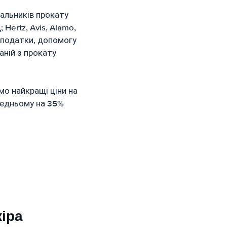
альників прокату
 Hertz, Avis, Alamo,
у, податки, допомогу
аній з прокату
мо найкращі ціни на
ередньому на 35%
кіра