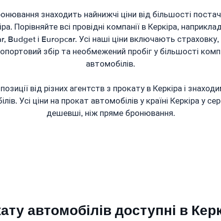
онювання знаходить найнижчі ціни від більшості постач
ра. Порівняйте всі провідні компанії в Керкіра, наприклад;
pcar, Budget і Europcar. Усі наші ціни включають страховк
ропортовий збір та необмежений пробіг у більшості комп
автомобілів.
озиції від різних агентств з прокату в Керкіра і знаходи
лів. Усі ціни на прокат автомобілів у країні Керкіра у с
дешевші, ніж пряме бронювання.
кату автомобілів доступні в Кер