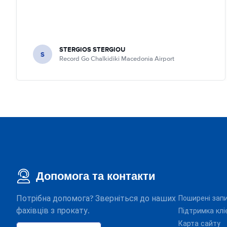
STERGIOS STERGIOU
S
Record Go Chalkidiki Macedonia Airport
Допомога та контакти
Потрібна допомога? Зверніться до наших
Поширені зап
фахівців з прокату.
Підтримка клі
Карта сайту