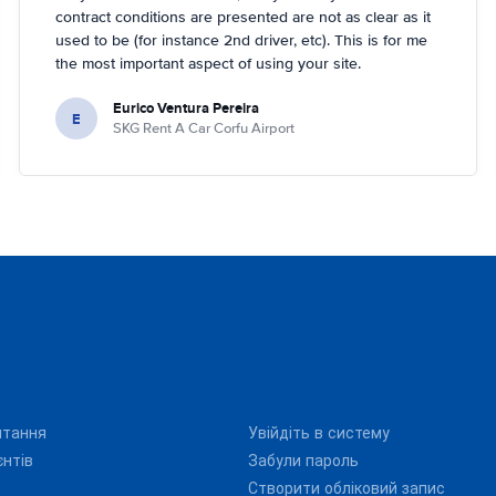
contract conditions are presented are not as clear as it
used to be (for instance 2nd driver, etc). This is for me
the most important aspect of using your site.
Eurico Ventura Pereira
E
SKG Rent A Car Corfu Airport
итання
Увійдіть в систему
єнтів
Забули пароль
Створити обліковий запис