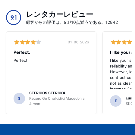
レンタカーレビュー
9.1
顧客からの評価は、9.1/10点満点である。12842
01-06-2026
Perfect.
I like your s
Perfect.
I like your s
reliability a
However, late
contract con
not as clear 
instance 2nd 
STERGIOS STERGIOU
the most imp
Euric
S
Record Go Chalkidiki Macedonia
your site.
E
SKG R
Airport