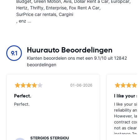
Budget
Green Motion
Avis
Dollar Rent a Car
Europcar
Hertz
Thrifty
Enterprise
Fox Rent A Car
SurPrice car rentals
Cargini
, enz ...
Huurauto Beoordelingen
9.1
Klanten beoordelen ons met een 9.1/10 uit 12842
beoordelingen
01-06-2026
Perfect.
I like your s
Perfect.
I like your s
reliability a
However, late
contract con
not as clear 
instance 2nd 
STERGIOS STERGIOU
the most imp