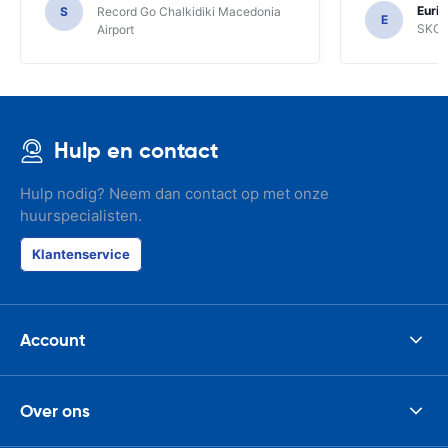
Euric
S
Record Go Chalkidiki Macedonia
your site.
E
SKG R
Airport
Hulp en contact
Hulp nodig? Neem dan contact op met onze
huurspecialisten.
Klantenservice
Account
Over ons