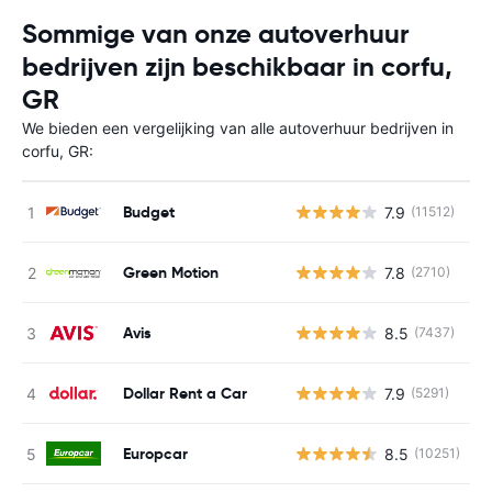
Sommige van onze autoverhuur
bedrijven zijn beschikbaar in corfu,
GR
We bieden een vergelijking van alle autoverhuur bedrijven in
corfu, GR:
Budget
7.9
(11512)
G
Green Motion
7.8
(2710)
G
Avis
8.5
(7437)
G
Dollar Rent a Car
7.9
(5291)
G
Europcar
8.5
(10251)
G