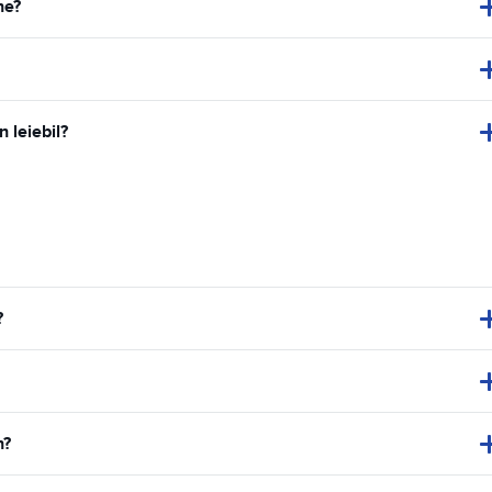
ne?
n leiebil?
?
n?