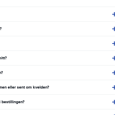
?
itt?
n?
enen eller sent om kvelden?
 bestillingen?