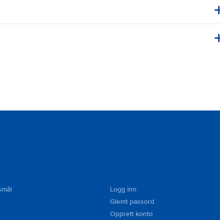
smål
Logg inn
Glemt passord
Opprett konto