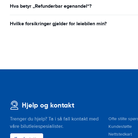
Hva betyr „Refunderbar egenandel“?
Hvilke forsikringer gjelder for leiebilen min?
Hjelp og kontakt
Trenger du hjelp? Ta i så fall kontakt med
Ofte stilte spør
våre bilutleiespesialister.
Kundestøtte
Nettstedkart